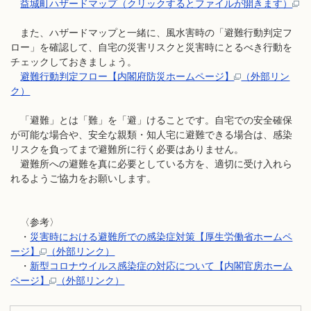
益城町ハザードマップ（クリックするとファイルが開きます）
また、ハザードマップと一緒に、風水害時の「避難行動判定フ
ロー」を確認して、自宅の災害リスクと災害時にとるべき行動を
チェックしておきましょう。
避難行動判定フロー【内閣府防災ホームページ】
（外部リン
ク）
「避難」とは「難」を「避」けることです。自宅での安全確保
が可能な場合や、安全な親類・知人宅に避難できる場合は、感染
リスクを負ってまで避難所に行く必要はありません。
避難所への避難を真に必要としている方を、適切に受け入れら
れるようご協力をお願いします。
〈参考〉
・
災害時における避難所での感染症対策【厚生労働省ホームペ
ージ】
（外部リンク）
・
新型コロナウイルス感染症の対応について【内閣官房ホーム
ページ】
（外部リンク）