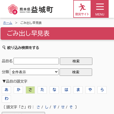
MENU
防災サイト
ホーム
ごみ出し早見表
ごみ出し早見表
絞り込み検索をする
品目名
分類
▼品目の頭文字
あ
か
さ
た
な
は
ま
や
ら
わ
〔 頭文字「さ」行：
さ
/
し
/
す
/
せ
/
そ
〕