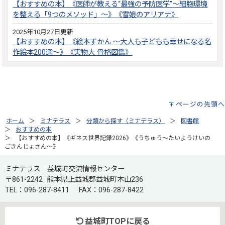
【おすすめの本】《医師が教える“最強の予防医学”～細胞環境
を整える「9つのメソッド」～》《雪娘のアリアナ》
2025年10月27日更新
【おすすめの本】《絵本ずかん ～大人も子どもも幸せになる名
作絵本200選～》《実物大 骨格図鑑》
ページの先頭へ
ホーム
ミナテラス
分類から探す（ミナテラス）
図書館
おすすめの本
【おすすめの本】《ギネス世界記録2026》《うちゅう～たいようけいの
ごきんじょさん～》
ミナテラス 益城町交流情報センター
〒861-2242 熊本県上益城郡益城町木山236
TEL：096-287-8411
FAX：096-287-8422
益城町TOPに戻る