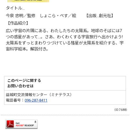
タイトル…
今泉 忠明／監修 しょこら・ぺす／絵 【出版…創元社】
【作品紹介】
広い宇宙の片隅にある、わたしたちの太陽系。地球のそばには7
つの惑星があって…。さあ、わくわくする宇宙旅行へ出かけよう!
太陽系をずっとまわりつづけている彗星が太陽系を紹介する、宇
宙科学絵本。解説付き。
このページに関する
お問い合わせは
益城町交流情報センター（ミナテラス）
電話番号：
096-287-8411
（ID:7688）