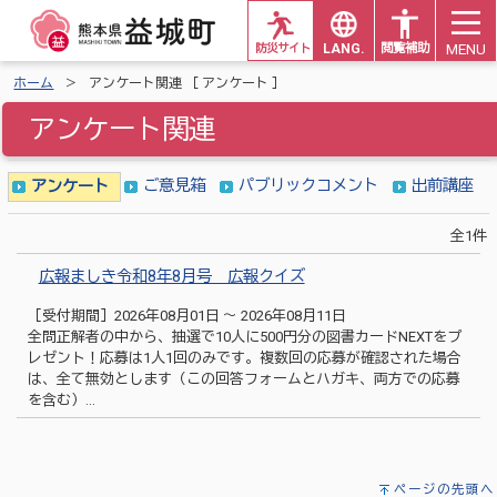
MENU
防災サイト
LANG.
閲覧補助
ホーム
アンケート関連 ［ アンケート ］
アンケート関連
ご意見箱
パブリックコメント
出前講座
アンケート
全1件
広報ましき令和8年8月号 広報クイズ
［受付期間］2026年08月01日 ～ 2026年08月11日
全問正解者の中から、抽選で10人に500円分の図書カードNEXTをプ
レゼント！応募は1人1回のみです。複数回の応募が確認された場合
は、全て無効とします（この回答フォームとハガキ、両方での応募
を含む）…
ページの先頭へ