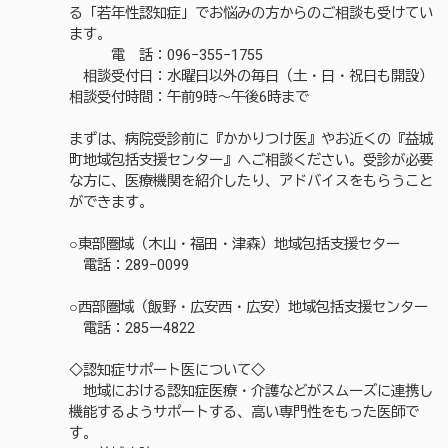
る「若年性認知症」でお悩みの方からのご相談も受けてい
ます。
電 話：096−355−1755
相談受付日：水曜日以外の毎日（土・日・祝日も開設）
相談受付時間：午前9時～午後6時まで
まずは、病院受診前に『かかりつけ医』やお近くの『益城
町地域包括支援センター』へご相談ください。受診が必要
な方に、医療機関を紹介したり、アドバイスをもらうこと
ができます。
○東部圏域（木山・福田・津森）地域包括支援セター
電話：289−0099
○西部圏域（飯野・広安西・広安）地域包括支援センター
電話：285ー4822
◇認知症サポート医について◇
地域における認知症医療・介護などがスムーズに連携し
機能するようサポートする、高い専門性をもった医師で
す。