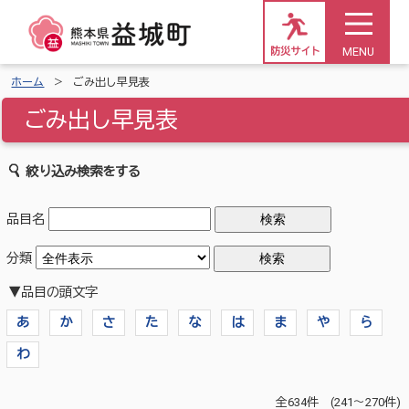
MENU
防災サイト
ホーム
ごみ出し早見表
ごみ出し早見表
絞り込み検索をする
品目名
分類
▼品目の頭文字
あ
か
さ
た
な
は
ま
や
ら
わ
全634件 (241～270件)