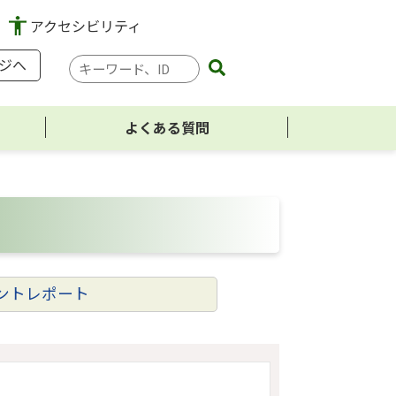
アクセシビリティ
ジへ
検
索
キ
よくある質問
ー
ワ
ー
ド
ントレポート