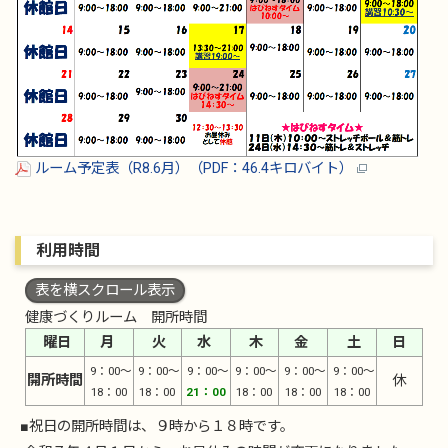
ルーム予定表（R8.6月）（PDF：46.4キロバイト）
利用時間
表を横スクロール表示
健康づくりルーム 開所時間
曜日
月
火
水
木
金
土
日
9：00～
9：00～
9：00～
9：00～
9：00～
9：00～
開所時間
休
18：00
18：00
21：00
18：00
18：00
18：00
■祝日の開所時間は、９時から１８時です。