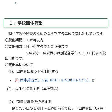
１．学校団体貸出
調べ学習や読書のための資料を学校単位で貸し出しています。
〇
貸出期間
：１か月以内
〇
貸出冊数
：各小中学校で１００冊まで
※広安小・広安西小は別途各学年で１００冊まで貸
出可能です。
〇
貸出本について
(1)．団体貸出セットを利用する
団体貸出セット表（PDF：315.9キロバイト）
(2)．先生が選書する（本を選ぶ）
(3)．司書に選書を依頼する
借りたい日の１か月～１週間前までに、「団体貸出申込書」