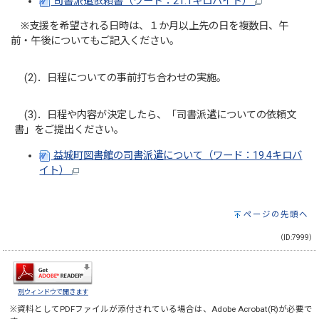
司書派遣依頼書（ワード：21.1キロバイト）
※支援を希望される日時は、１か月以上先の日を複数日、午
前・午後についてもご記入ください。
(2)．日程についての事前打ち合わせの実施。
(3)．日程や内容が決定したら、「司書派遣についての依頼文
書」をご提出ください。
益城町図書館の司書派遣について（ワード：19.4キロバ
イト）
ページの先頭へ
（ID:7999）
別ウィンドウで開きます
※資料としてPDFファイルが添付されている場合は、
Adobe Acrobat(R)
が必要で