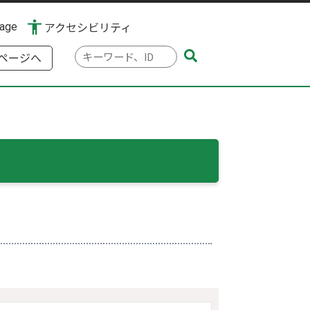
uage
アクセシビリティ
検
ページへ
索
キ
ー
ワ
ー
ド