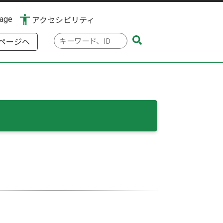
uage
アクセシビリティ
検
ページへ
索
キ
ー
ワ
ー
ド