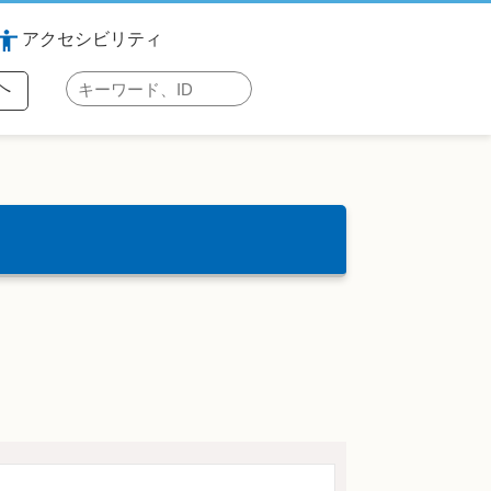
アクセシビリティ
検
へ
索
キ
ー
ワ
ー
ド