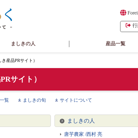
Forei
行
ましきの人
産品一覧
しき産品PRサイト）
PRサイト）
一覧
ましきの旬
サイトについて
ましきの人
唐芋農家 /西村 亮