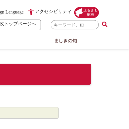
アクセシビリティ
gn Language
検
政トップページへ
索
キ
ましきの旬
ー
ワ
ー
ド