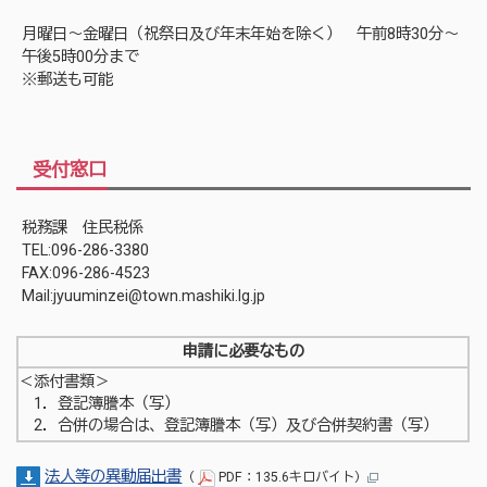
月曜日～金曜日（祝祭日及び年末年始を除く） 午前8時30分～
午後5時00分まで
※郵送も可能
受付窓口
税務課 住民税係
TEL:096-286-3380
FAX:096-286-4523
Mail:jyuuminzei@town.mashiki.lg.jp
申請に必要なもの
＜添付書類＞
1．登記簿謄本（写）
2．合併の場合は、登記簿謄本（写）及び合併契約書（写）
法人等の異動届出書
（
PDF：135.6キロバイト）