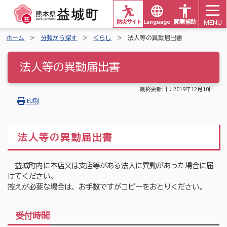
MENU
防災サイト
Languages
閲覧補助
ホーム
分類から探す
くらし
法人等の異動届出書
法人等の異動届出書
最終更新日：
2019年12月10日
印刷
法人等の異動届出書
益城町内に本店又は支店等がある法人に異動があった場合に届
けてください。
控えが必要な場合は、お手数ですがコピーをおとりください。
受付時間