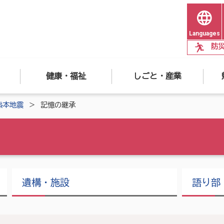
Languages
防
健康・福祉
しごと・産業
熊本地震
記憶の継承
遺構・施設
語り部