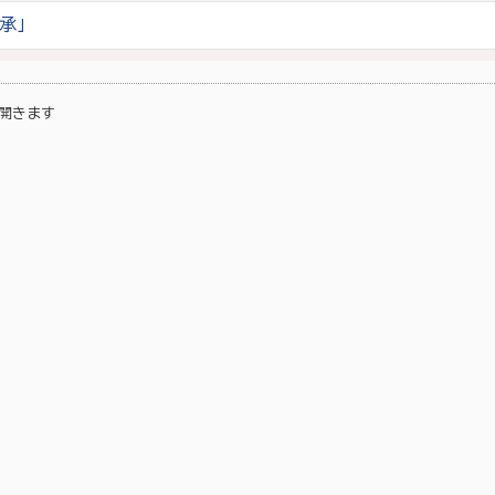
承」
開きます