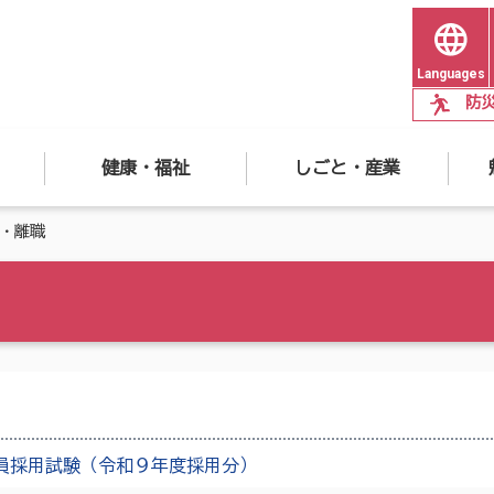
Languages
防
健康・福祉
しごと・産業
・離職
員採用試験（令和９年度採用分）