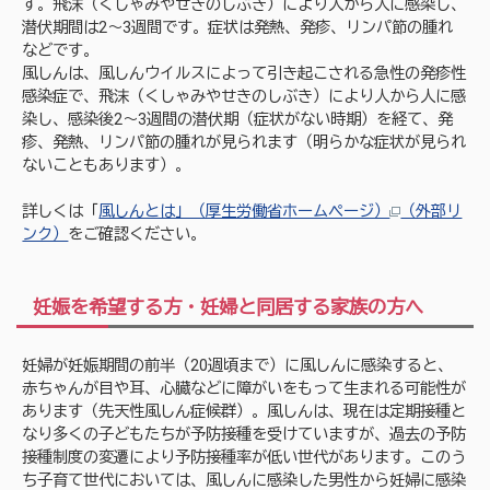
す。飛沫（くしゃみやせきのしぶき）により人から人に感染し、
潜伏期間は2～3週間です。症状は発熱、発疹、リンパ節の腫れ
などです。
風しんは、風しんウイルスによって引き起こされる急性の発疹性
感染症で、飛沫（くしゃみやせきのしぶき）により人から人に感
染し、感染後2～3週間の潜伏期（症状がない時期）を経て、発
疹、発熱、リンパ節の腫れが見られます（明らかな症状が見られ
ないこともあります）。
詳しくは「
風しんとは」（厚生労働省ホームページ）
（外部リ
ンク）
をご確認ください。
妊娠を希望する方・妊婦と同居する家族の方へ
妊婦が妊娠期間の前半（20週頃まで）に風しんに感染すると、
赤ちゃんが目や耳、心臓などに障がいをもって生まれる可能性が
あります（先天性風しん症候群）。風しんは、現在は定期接種と
なり多くの子どもたちが予防接種を受けていますが、過去の予防
接種制度の変遷により予防接種率が低い世代があります。このう
ち子育て世代においては、風しんに感染した男性から妊婦に感染