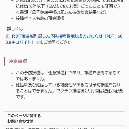
対象(2)(3)の方：過去の風しん抗体検査の結果、抗体価がHI
抗体価16倍以下（EIA法で8.0未満）だったことを証明でき
る書類（母子健康手帳の風しん抗体検査結果など）
接種者本人名義の預金通帳
詳しくは
Ｒ8年度益城町風しん予防接種費用助成のお知らせ（PDF：60
3.8キロバイト）
をご参照ください。
注意事項
この予防接種は「任意接種」であり、接種を強制するもの
ではありません。
妊娠中及び妊娠している可能性がある方は予防接種を受け
ることはできません。ワクチン接種後2カ月間は避妊が必要
です。
このページに関する
お問い合わせは