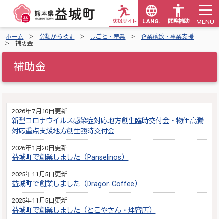
MENU
防災サイト
LANG.
閲覧補助
ホーム
分類から探す
しごと・産業
企業誘致・事業支援
補助金
補助金
2026年7月10日更新
新型コロナウイルス感染症対応地方創生臨時交付金・物価高騰
対応重点支援地方創生臨時交付金
2026年1月20日更新
益城町で創業しました（Panselinos）
2025年11月5日更新
益城町で創業しました（Dragon Coffee）
2025年11月5日更新
益城町で創業しました（とこやさん・理容店）