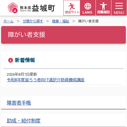
MENU
防災サイト
LANG.
閲覧補助
ホーム
分類から探す
健康・福祉
障がい者支援
障がい者支援
新着情報
2026年8月7日更新
令和8年度盲ろう者向け通訳介助員養成講座
障害者手帳
助成・給付制度