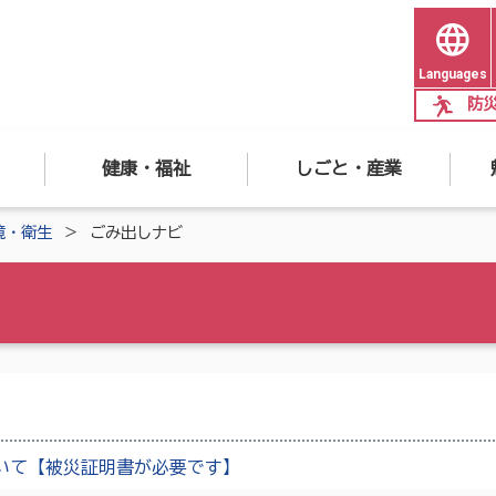
Languages
防
健康・福祉
しごと・産業
境・衛生
ごみ出しナビ
いて【被災証明書が必要です】