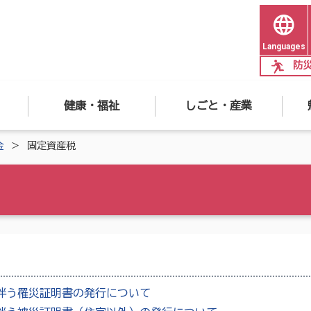
Languages
防
健康・福祉
しごと・産業
金
固定資産税
伴う罹災証明書の発行について