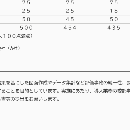
７５
７５
７５
２５
２５
１８
５０
４５
５０
５００
４５４
４３５
人１００点満点）
社（A社）
果を基にした図面作成やデータ集計など評価事務の統一性、効
することを目的としています。実施にあたり、導入業務の委託
込書等の提出をお願いします。