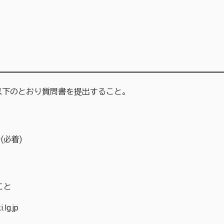
下のとおり質問書を提出すること。
(必着)
こと
g.jp