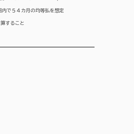
囲内で５４カ月の均等払を想定
積算すること