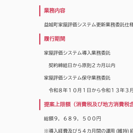
業務内容
益城町家屋評価システム更新業務委託仕
履行期間
家屋評価システム導入業務委託
契約締結日から原則２カ月以内
家屋評価システム保守業務委託
令和８年１０月１日から令和１３年３月３
提案上限額（消費税及び地方消費税
総額９，６８９，５００円
※導入経費及び５４カ月間の運用 (維持) 