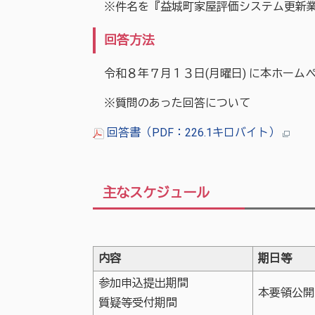
※件名を『益城町家屋評価システム更新業
回答方法
令和８年７月１３日(月曜日) に本ホーム
※質問のあった回答について
回答書（PDF：226.1キロバイト）
主なスケジュール
内容
期日等
参加申込提出期間
本要領公開
質疑等受付期間