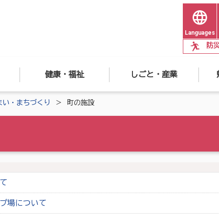
Languages
防
健康・福祉
しごと・産業
まい・まちづくり
町の施設
て
プ場について