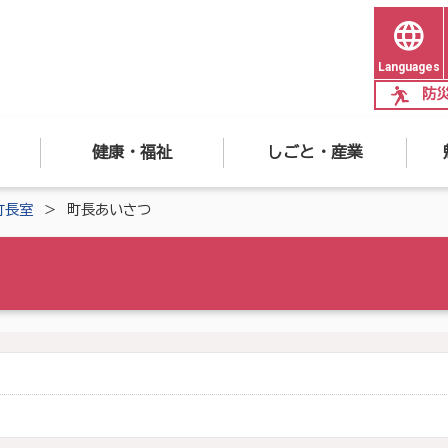
Languages
防
健康・福祉
しごと・産業
町長室
町長あいさつ