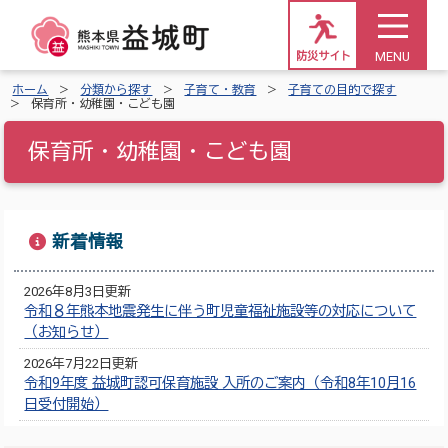
MENU
防災サイト
ホーム
分類から探す
子育て・教育
子育ての目的で探す
保育所・幼稚園・こども園
保育所・幼稚園・こども園
新着情報
2026年8月3日更新
令和８年熊本地震発生に伴う町児童福祉施設等の対応について
（お知らせ）
2026年7月22日更新
令和9年度 益城町認可保育施設 入所のご案内（令和8年10月16
日受付開始）