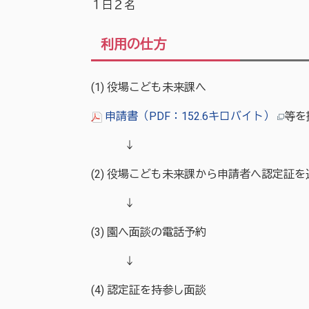
１日２名
利用の仕方
(1) 役場こども未来課へ
申請書（PDF：152.6キロバイト）
等を
↓
(2) 役場こども未来課から申請者へ認定証を
↓
(3) 園へ面談の電話予約
↓
(4) 認定証を持参し面談