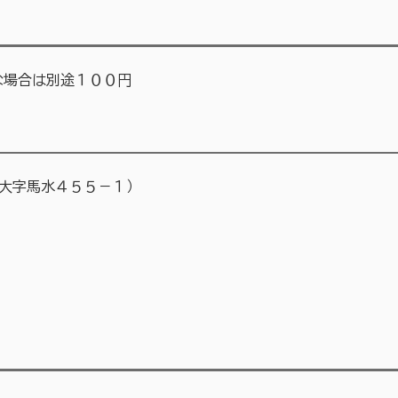
場合は別途１００円
大字馬水４５５－１）