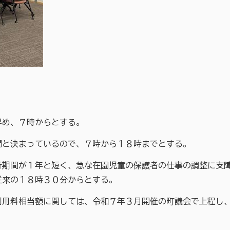
早め、７時からとする。
間と決まっているので、７時から１８時までとする。
行期間が１年と短く、急な在園児童の保護者の仕事の調整に支
従来の１８時３０分からとする。
利用料相当額に関しては、令和７年３月開催の町議会で上程し