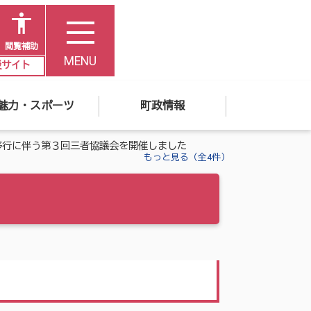
閲覧補助
MENU
災サイト
魅力・スポーツ
町政情報
移行に伴う第３回三者協議会を開催しました
もっと見る（全4件）