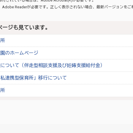
が添付されている場合は、
Adobe Acrobat(R)
が必要です。
、
Adobe Reader
が必要です。正しく表示されない場合、最新バージョンをご
ページも見ています。
育所
稚園のホームページ
援について（伴走型相談支援及び妊婦支援給付金）
公私連携型保育所」移行について
育所