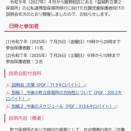
令和９年（2027年）４月から飯野校区にある「益城町立第２
保育所」の公私連携型保育所移行に向けた在園児童保護者向けの
説明会を次のとおり開催しましたので、お知らせします。
日時と参加者
(1)令和７年（2025年）７月25日（金曜日）19時から20時まで
参加保護者数：11名
(2)令和７年（2025年）７月26日（土曜日）９時から10時まで
参加保護者数：３名
説明会配付資料
説明会_次第（PDF：71.9キロバイト）
別紙１_今後の町立保育所の方向性について（PDF：205.2キ
ロバイト）
別紙２_今後のスケジュール（PDF：313.6キロバイト）
説明内容（概要）
町立保育所のあり方検討の背景として、社会情勢の変化（共働