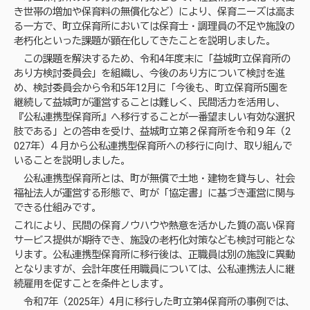
き世帯の増加や保育料の無償化など）により、保育ニーズは高ま
る一方で、町立保育所においては保育士・調理員の不足や施設の
老朽化といった課題が顕在化してきたことを説明しました。
この課題を解決するため、令和4年度末に「益城町立保育所の
あり方検討委員会」を組織し、今後のあり方について検討を進
め、検討委員会から令和5年12月に「今後も、町立保育所5園を
継続して益城町が運営することは難しく、民間活力を活用し、
『公私連携型保育所』へ移行することが一番望ましい有効な選択
肢である」との答申を受け、益城町立第２保育所を令和９年（2
027年）４月から公私連携型保育所への移行に向け、取り組んで
いることを説明しました。
公私連携型保育所とは、町が無償で土地・建物を貸与し、社会
福祉法人が運営する形態で、町が「協定書」に基づき運営に関与
できる仕組みです。
これにより、民間の保育ノウハウや熱意を活かした質の高い保育
サービス提供が期待でき、施設の老朽化対策なども検討可能とな
ります。公私連携型保育所に移行後は、正職員は別の施設に異動
となりますが、会計年度任用職員については、公私連携法人に継
続雇用を促すことを条件とします。
令和7年（2025年）4月に移行した町立第4保育所の事例では、