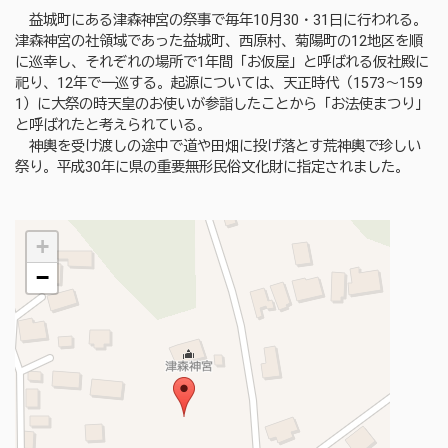
益城町にある津森神宮の祭事で毎年10月30・31日に行われる。
津森神宮の社領域であった益城町、西原村、菊陽町の12地区を順
に巡幸し、それぞれの場所で1年間「お仮屋」と呼ばれる仮社殿に
祀り、12年で一巡する。起源については、天正時代（1573～159
1）に大祭の時天皇のお使いが参詣したことから「お法使まつり」
と呼ばれたと考えられている。
神輿を受け渡しの途中で道や田畑に投げ落とす荒神輿で珍しい
祭り。平成30年に県の重要無形民俗文化財に指定されました。