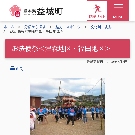
MENU
防災サイト
ホーム
分類から探す
魅力・スポーツ
文化財・史跡
お法使祭＜津森地区・福田地区＞
お法使祭＜津森地区・福田地区＞
最終更新日：
2008年7月2日
印刷