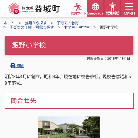
MENU
防災サイト
Languages
閲覧補助
ホーム
分類から探す
子育て・教育
子どもの年齢・対象で探す
小学生・中学生
飯野小学校
飯野小学校
最終更新日：
2018年11月1日
印刷
明治8年4月に創立。昭和4年、現在地に校舎移転。現校舎は昭和5
8年落成。
問合せ先