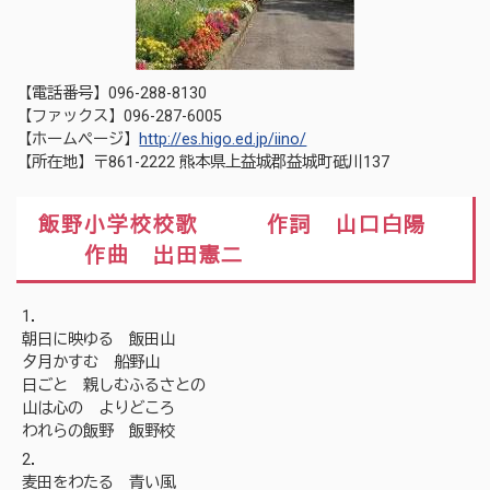
【電話番号】096-288-8130
【ファックス】096-287-6005
【ホームページ】
http://es.higo.ed.jp/iino/
【所在地】〒861-2222 熊本県上益城郡益城町砥川137
飯野小学校校歌 作詞 山口白陽
作曲 出田憲二
1．
朝日に映ゆる 飯田山
夕月かすむ 船野山
日ごと 親しむふるさとの
山は心の よりどころ
われらの飯野 飯野校
2．
麦田をわたる 青い風