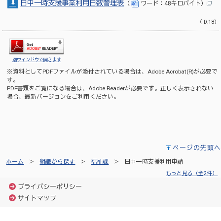
日中一時支援事業利用日数管理表
（
ワード：48キロバイト）
（ID:18）
別ウィンドウで開きます
※資料としてPDFファイルが添付されている場合は、
Adobe Acrobat(R)
が必要で
す。
PDF書類をご覧になる場合は、
Adobe Reader
が必要です。正しく表示されない
場合、最新バージョンをご利用ください。
ページの先頭へ
ホーム
組織から探す
福祉課
日中一時支援利用申請
もっと見る（全2件）
プライバシーポリシー
サイトマップ