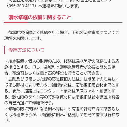
町営住宅敷地内での漏水については、町営住宅管理センター
（096-383-4117）へ連絡をお願いします。
漏水修繕の依頼に関すること
益城町水道課にて修繕を行う場合、下記の留意事項についてご
理解をお願いします。
修繕方法について
・給水装置は個人の財産のため、修繕は漏水箇所の修繕による応
急復旧とする。但し、益城町水道事業管理者が必要と認める場
合、布設替もしくは量水器の移設を行うことができる。
・掘削及び取壊しした際の応急復旧方法は、掘削箇所の埋戻し／
取壊し部材によりモルタル補修または、応急復旧用合材までとす
る。また、道路上はコンクリートまたはアスファルト舗装とす
る。敷地内のタイル等の特殊な資材による復旧は給水装置所有者
の自己負担にて修繕を行う。
・修繕の際に支障となる樹木等は、所有者の許可を得て撤去もし
くは移植を行うが、移植後に樹木が枯死してもその補償は行わな
い。