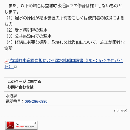
また、以下の場合は益城町水道課での修繕は施工しないものと
します。
（1）漏水の原因が給水装置の所有者もしくは使用者の毀損による
もの
（2）受水槽以降の漏水
（3）公共施設内での漏水
（4）修繕に必要な掘削、取壊し又は復旧について、施工が困難な
箇所
益城町水道課負担による漏水修繕申請書（PDF：57.2キロバイ
ト）
このページに関する
お問い合わせは
水道課
電話番号：
096-286-6880
（ID:1822）