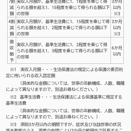
7割
実収入月額が、基準生活費に1．1程度を乗じて得
3か月
減
られる額を超え1．15程度を乗じて得られる額以下
以内
額
の世帯
※3
4割
実収入月額が、基準生活費に1．15程度を乗じて得
3か月
減
られる額を超え1．2程度を乗じて得られる額以下
以内
額
の世帯
※3
徴
実収入月額が、基準生活費に1．2程度を乗じて得
収
6か月
られる額を超え1．3程度を乗じて得られる額以下
猶
以内
の世帯
予
※1 実収入月額・・・生活保護法の規定による保護の要否判
定に用いられる収入認定額
（具体的な金額については、世帯の年齢構成、人数、職種
によって異なりますので、別途お尋ねください。）
※2 基準生活費・・・生活保護法による保護基準に規定する
基準生活費
（具体的な金額については、世帯の年齢構成、人数、職種
によって異なりますので、別途お尋ねください。）
※3 原則3か月以内の期間ですが、症状及び当該世帯の状況
等を勘案のうえ、再度の申請により3か月の範囲内で延長するこ