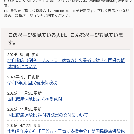
※資料としてPDFファイルが添付されている場合は、
Adobe Acrobat(R)
が必要で
す。
PDF書類をご覧になる場合は、
Adobe Reader
が必要です。正しく表示されない
場合、最新バージョンをご利用ください。
このページを見ている人は、こんなページも見ていま
す。
2024年3月6日更新
非自発的（倒産・リストラ・病気等）失業者に対する国保の軽
減制度について
2025年7月1日更新
令和7年度 国民健康保険税
2025年11月5日更新
国民健康保険税よくある質問
2025年11月5日更新
国民健康保険税 納付確認書の交付について
2026年4月22日更新
令和８年度から「子ども・子育て支援金分」が国民健康保険税