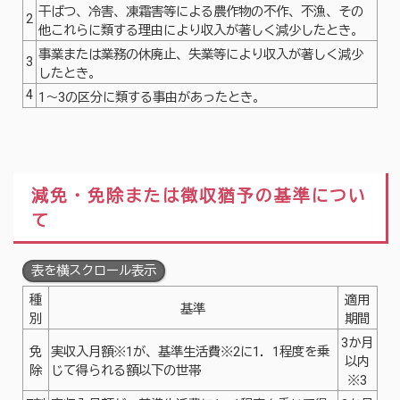
干ばつ、冷害、凍霜害等による農作物の不作、不漁、その
2
他これらに類する理由により収入が著しく減少したとき。
事業または業務の休廃止、失業等により収入が著しく減少
3
したとき。
4
1～3の区分に類する事由があったとき。
減免・免除または徴収猶予の基準につい
て
表を横スクロール表示
種
適用
基準
別
期間
3か月
免
実収入月額※1が、基準生活費※2に1．1程度を乗
以内
除
じて得られる額以下の世帯
※3