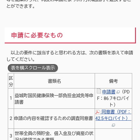
とができます。
申請に必要なもの
以上の要件に該当すると思われる方は、次の書類を添えて申請
してください。
表を横スクロール表示
区
書類名
備考
分
申請書
（PD
益城町国民健康保険一部負担金減免等申
1
F：86.7キロバイ
請書
ト）
同意書（PDF：
2
申請の内容を確認するための調査同意書
42.5キロバイト）
世帯全員の預貯金、借入金及び資産の状
3