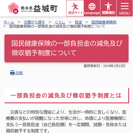
MENU
防災サイト
Languages
閲覧補助
ホーム
分類から探す
くらし
税金
国民健康保険税
国民健康保険の一部負担金の減免及び徴収猶予制度について
国民健康保険の一部負担金の減免及び
徴収猶予制度について
最終更新日：
2018年2月23日
印刷
一部負担金の減免及び徴収猶予制度とは
災害などの特別な理由により、生活が一時的に苦しくなり、医
療費の支払いが困難になった世帯に対し、申請により医療機関に
支払う一部負担金（自己負担額）を一定期間、減額・免除または
徴収猶予する制度です。