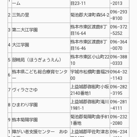
1
ーム
目23-11
−2013
096−293
2
三気の里
菊池郡大津町森54-2
−8100
熊本市東区渡鹿8丁
096−372
3
第二大江学園
目16-64
−5252
熊本市東区渡鹿8丁
096−364
4
大江学園
目16-46
−0070
熊本市東区小山町22
096−388
5
朋暁苑（ほうぎょうえん）
10
−0333
熊本県こども総合療育センタ
宇城市松橋町豊福29
0964−32
6
ー
00
−1143
上益城郡御船町小坂
096−282
7
ヴィラささゆ
2140番地1
−3195
上益城郡御船町滝川
096−281
8
ひまわり学園
1981-1
−4111
菊池郡菊陽町曲手81
096−232
9
熊本菊陽学園
1番地
−2080
1
障がい者支援センター あゆ
上益城郡甲佐町津志
096−234