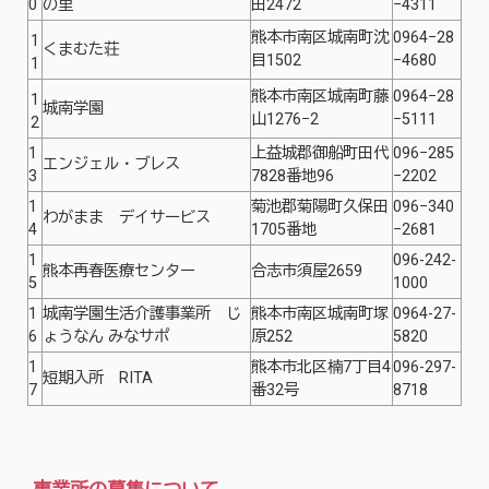
0
の里
田2472
−4311
熊本市南区城南町沈
0964−28
1
くまむた荘
目1502
−4680
1
熊本市南区城南町藤
0964−28
1
城南学園
山1276−2
−5111
2
1
上益城郡御船町田代
096−285
エンジェル・ブレス
3
7828番地96
−2202
1
菊池郡菊陽町久保田
096−340
わがまま デイサービス
4
1705番地
−2681
1
096-242-
熊本再春医療センター
合志市須屋2659
5
1000
1
城南学園生活介護事業所 じ
熊本市南区城南町塚
0964-27-
6
ょうなん みなサポ
原252
5820
1
熊本市北区楠7丁目4
096-297-
短期入所 RITA
7
番32号
8718