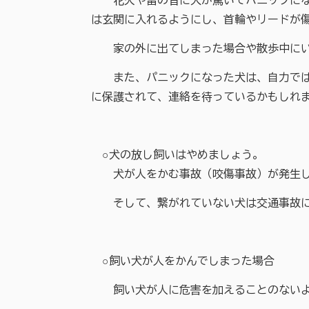
花火や雷の音に犬が驚いてパニックになり
は玄関に入れるようにし、首輪やリードが
家の外に出てしまった場合や散歩中にいな
また、パニックになった犬は、自力では家に
に保護されて、連絡を待っているかもしれ
○犬の放し飼いはやめましょう。
犬が人をかむ事故（咬傷事故）が発生して
そして、繋がれていない犬は交通事故にあ
○飼い犬が人をかんでしまった場合
飼い犬が人に危害を加えることのないよ