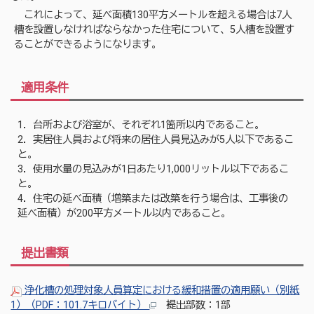
これによって、延べ面積130平方メートルを超える場合は7人
槽を設置しなければならなかった住宅について、5人槽を設置す
ることができるようになります。
適用条件
1．台所および浴室が、それぞれ1箇所以内であること。
2．実居住人員および将来の居住人員見込みが5人以下であるこ
と。
3．使用水量の見込みが1日あたり1,000リットル以下であるこ
と。
4．住宅の延べ面積（増築または改築を行う場合は、工事後の
延べ面積）が200平方メートル以内であること。
提出書類
浄化槽の処理対象人員算定における緩和措置の適用願い（別紙
1）（PDF：101.7キロバイト）
←提出部数：1部