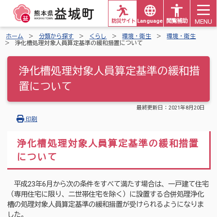
MENU
防災サイト
Languages
閲覧補助
ホーム
分類から探す
くらし
環境・衛生
環境・衛生
浄化槽処理対象人員算定基準の緩和措置について
浄化槽処理対象人員算定基準の緩和措
置について
最終更新日：
2021年8月20日
印刷
浄化槽処理対象人員算定基準の緩和措置
について
平成23年6月から次の条件をすべて満たす場合は、一戸建て住宅
（専用住宅に限り、二世帯住宅を除く）に設置する合併処理浄化
槽の処理対象人員算定基準の緩和措置が受けられるようになりま
した。