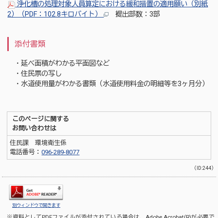
浄化槽の処理対象人員算定における緩和措置の適用願い（別紙
2）（PDF：102.8キロバイト）
←提出部数：3部
添付書類
・延べ面積がわかる平面図など
・住民票の写し
・水道使用量がわかる書類（水道使用料金の明細等を3ヶ月分）
このページに関する
お問い合わせは
住民課 環境衛生係
電話番号：
096-289-8077
（ID:244）
別ウィンドウで開きます
※資料としてPDFファイルが添付されている場合は、
Adobe Acrobat(R)
が必要で