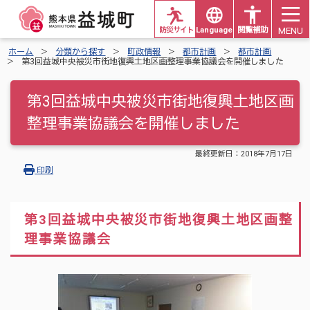
MENU
防災サイト
Languages
閲覧補助
ホーム
分類から探す
町政情報
都市計画
都市計画
第3回益城中央被災市街地復興土地区画整理事業協議会を開催しました
第3回益城中央被災市街地復興土地区画
整理事業協議会を開催しました
最終更新日：
2018年7月17日
印刷
第3回益城中央被災市街地復興土地区画整
理事業協議会