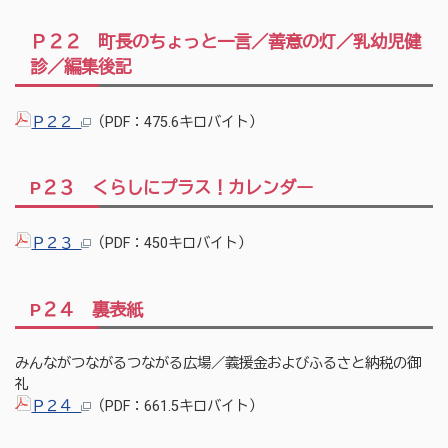
Ｐ２２ 町長のちょっと一言／善意の灯／乳幼児健
診／編集後記
Ｐ２２
（PDF：475.6キロバイト）
P２３ くらしにプラス！カレンダー
Ｐ２３
（PDF：450キロバイト）
P２４ 裏表紙
みんながつながるつながる広場／義援金およびふるさと納税の御
礼
Ｐ２４
（PDF：661.5キロバイト）