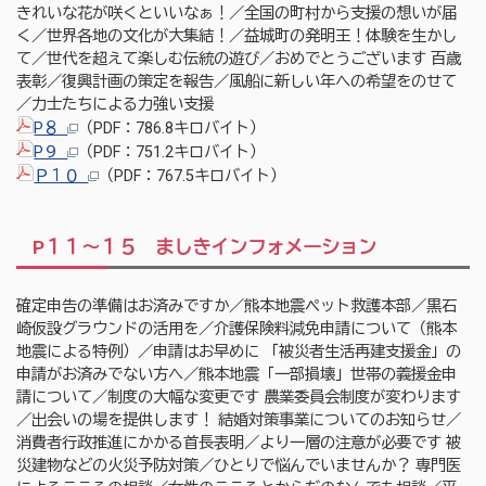
きれいな花が咲くといいなぁ！／全国の町村から支援の想いが届
く／世界各地の文化が大集結！／益城町の発明王！体験を生かし
て／世代を超えて楽しむ伝統の遊び／おめでとうございます 百歳
表彰／復興計画の策定を報告／風船に新しい年への希望をのせて
／力士たちによる力強い支援
P８
（PDF：786.8キロバイト）
P９
（PDF：751.2キロバイト）
Ｐ１０
（PDF：767.5キロバイト）
P１１～１５ ましきインフォメーション
確定申告の準備はお済みですか／熊本地震ペット救護本部／黒石
崎仮設グラウンドの活用を／介護保険料減免申請について（熊本
地震による特例）／申請はお早めに 「被災者生活再建支援金」の
申請がお済みでない方へ／熊本地震「一部損壊」世帯の義援金申
請について／制度の大幅な変更です 農業委員会制度が変わります
／出会いの場を提供します！ 結婚対策事業についてのお知らせ／
消費者行政推進にかかる首長表明／より一層の注意が必要です 被
災建物などの火災予防対策／ひとりで悩んでいませんか？ 専門医