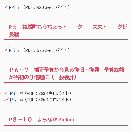
P４
（PDF：920.3キロバイト）
P５ 益城町もうちょっトーーク 未来トーーク延
長戦
P５
（PDF：576.2キロバイト）
Ｐ６～７ 補正予算から見る復旧・復興 予算総額
が当初の３倍超に（一般会計）
Ｐ６
（PDF：763.4キロバイト）
Ｐ７
（PDF：526.4キロバイト）
P８～１０ まちなか Pickup