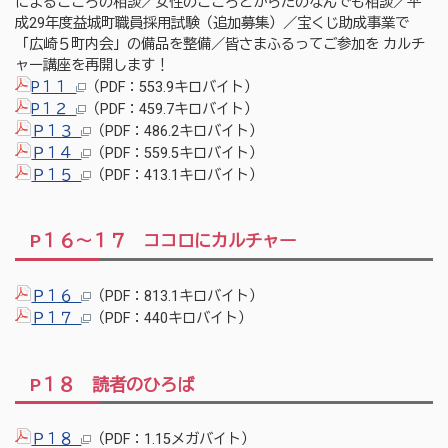
によるこころの相談／女性のこころとからだのなんでも相談／平
成29年度益城町職員採用試験（追加募集）／宝くじ助成事業で
「広崎５町内会」の備品を整備／皆さまふるってご参加を カルチ
ャー講座を再開します！
P１１
（PDF：553.9キロバイト）
P１２
（PDF：459.7キロバイト）
Ｐ１３
（PDF：486.2キロバイト）
Ｐ１４
（PDF：559.5キロバイト）
Ｐ１５
（PDF：413.1キロバイト）
P１６～１７ ココロにカルチャー
Ｐ１６
（PDF：813.1キロバイト）
Ｐ１７
（PDF：440キロバイト）
P１８ 読者のひろば
Ｐ１８
（PDF：1.15メガバイト）