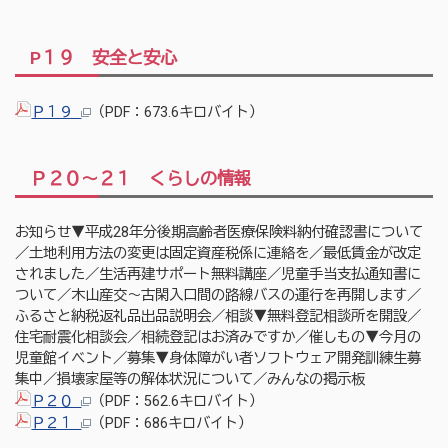
P１９ 安全と安心
Ｐ１９
（PDF：673.6キロバイト）
Ｐ２０～２１ くらしの情報
お知らせ▼平成28年分後期高齢者医療保険料納付確認書について
／土地利用方法の変更は固定資産税係に連絡を／最低賃金が改定
されました／生活再建サポート無料講座／児童手当支払通知書に
ついて／木山産交～古閑入口間の路線バスの運行を再開します／
ふるさと納税返礼品出品説明会／相談▼無料登記相談所を開設／
住宅耐震化相談会／相続登記はお済みですか／催しもの▼今月の
児童館イベント／募集▼身体障がい者ソフトウェア開発訓練生募
集中／損壊家屋等の解体状況について／みんなの掲示板
Ｐ２０
（PDF：562.6キロバイト）
Ｐ２１
（PDF：686キロバイト）