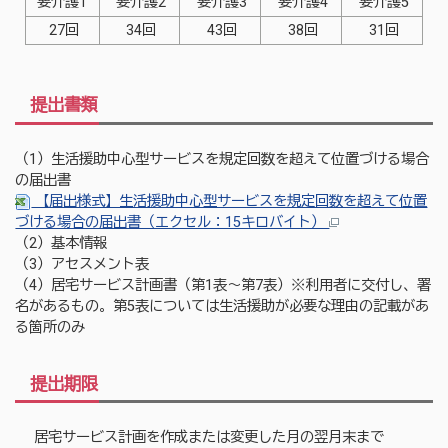
要介護1
要介護2
要介護3
要介護4
要介護5
27回
34回
43回
38回
31回
提出書類
（1）生活援助中心型サービスを規定回数を超えて位置づける場合
の届出書
【届出様式】生活援助中心型サービスを規定回数を超えて位置
づける場合の届出書（エクセル：15キロバイト）
（2）基本情報
（3）アセスメント表
（4）居宅サービス計画書（第1表〜第7表）※利用者に交付し、署
名があるもの。第5表については生活援助が必要な理由の記載があ
る箇所のみ
提出期限
居宅サービス計画を作成または変更した月の翌月末まで