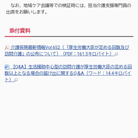
なお、地域ケア会議等での検証時には、担当介護支援専門員の
出席をお願いします。
添付資料
介護保険最新情報Vol.652（「厚生労働大臣が定める回数及び
訪問介護」の公布について）（PDF：161.3キロバイト）
【Q&A】生活援助中心型の訪問介護が厚生労働大臣の定める回
数以上となる場合の届け出に関するQ＆A（ワード：14.4キロバイ
ト）