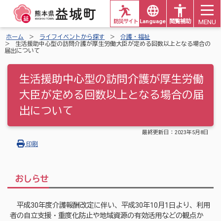
MENU
防災サイト
Languages
閲覧補助
ホーム
ライフイベントから探す
介護・福祉
生活援助中心型の訪問介護が厚生労働大臣が定める回数以上となる場合の
届出について
生活援助中心型の訪問介護が厚生労働
大臣が定める回数以上となる場合の届
出について
最終更新日：
2023年5月8日
印刷
おしらせ
平成30年度介護報酬改定に伴い、平成30年10月1日より、利用
者の自立支援・重度化防止や地域資源の有効活用などの観点か