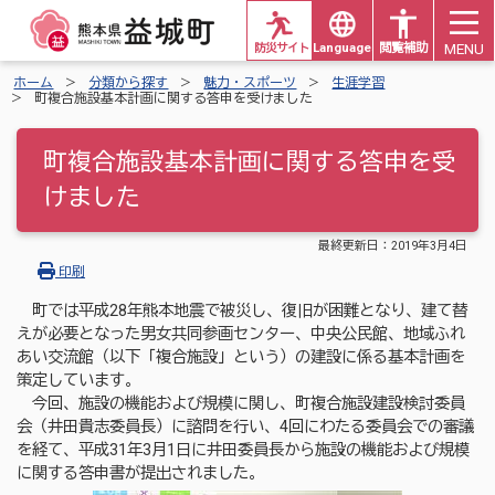
MENU
防災サイト
Languages
閲覧補助
ホーム
分類から探す
魅力・スポーツ
生涯学習
町複合施設基本計画に関する答申を受けました
町複合施設基本計画に関する答申を受
けました
最終更新日：
2019年3月4日
印刷
町では平成28年熊本地震で被災し、復旧が困難となり、建て替
えが必要となった男女共同参画センター、中央公民館、地域ふれ
あい交流館（以下「複合施設」という）の建設に係る基本計画を
策定しています。
今回、施設の機能および規模に関し、町複合施設建設検討委員
会（井田貴志委員長）に諮問を行い、4回にわたる委員会での審議
を経て、平成31年3月1日に井田委員長から施設の機能および規模
に関する答申書が提出されました。