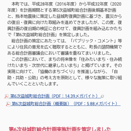
本町では、平成28年度（2016年度）から平成32年度（2020
年度）を計画期間とする第5次益城町総合計画後期基本計画
と、熊本地震後に策定した益城町復興計画に基づき、震災から
の復旧・復興に向けた取組みを進めてきましたが、この度、復
興計画の復旧期の検証に合わせて、復興計画を組み込むかたち
で「第6次益城町総合計画」を策定しました。
総合計画の策定にあたっては、「パブリック・コメント」等
により住民の意見を広く聴取するとともに、町長の諮問機関で
ある総合計画審議会において審議を重ねてまいりました。
この計画において、まちの将来像を「住みたいまち・住み続
けたいまち・次世代に継承したいまち」と掲げています。その
実現に向けて、「協働のまちづくり」を推進しながら、「自
助・共助・公助」の考え方を原則として、様々な施策に取り組
んでいくことといたします。
第6次益城町総合計画（PDF：14.39メガバイト）
第6次益城町総合計画（概要版）（PDF：5.88メガバイト）
第6次益城町総合計画実施計画を策定しました