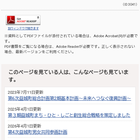
（ID:3041）
別ウィンドウで開きます
※資料としてPDFファイルが添付されている場合は、
Adobe Acrobat(R)
が必要で
す。
PDF書類をご覧になる場合は、
Adobe Reader
が必要です。正しく表示されない
場合、最新バージョンをご利用ください。
このページを見ている人は、こんなページも見ていま
す。
2023年7月11日更新
第6次益城町総合計画第2期基本計画～未来へつなぐ復興計画～
2025年4月1日更新
第３期益城町まち・ひと・しごと創生総合戦略を策定しました
2026年4月1日更新
第4次益城町男女共同参画計画