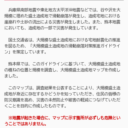
兵庫県南部地震や東北地方太平洋沖地震などでは、谷や沢を大
規模に埋めた盛土造成地で滑動崩落が発生し、造成宅地における
崖崩れや土砂の流出による災害が発生しました。また、熊本地震
においても、造成地の一部で災害が発生しています。
国土交通省は、大規模な盛土造成地における宅地耐震化の推進
を図るため、「大規模盛土造成地の滑動崩落対策推進ガイドライ
ン」を策定しています。
熊本県では、このガイドラインに基づいて、大規模盛土造成地
の概ねの位置と規模を調査し、大規模盛土造成地マップを作成し
ました。
このマップは、調査結果を公表することにより、大規模盛土造
成地が身近に存在するかどうかを知っていただき、住民の皆様の
防災意識を高め、災害の未然防止や被害の軽減につなげていただ
くことを目的に作成したものです。
※地震が起きた場合に、マップに示す箇所が必ずしも危険とい
うことではありません。