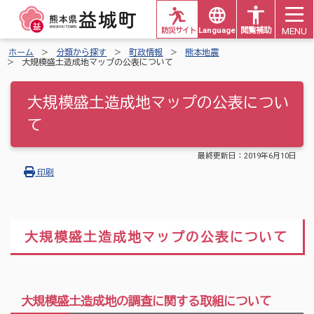
MENU
防災サイト
Languages
閲覧補助
ホーム
分類から探す
町政情報
熊本地震
大規模盛土造成地マップの公表について
大規模盛土造成地マップの公表につい
て
最終更新日：
2019年6月10日
印刷
大規模盛土造成地マップの公表について
大規模盛土造成地の調査に関する取組について