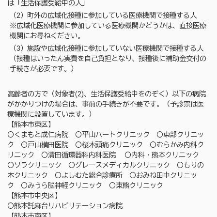
は「生活保護受給中の人」
（2）町外の広域化接種に参加している医療機関で接種する人
※広域化医療機関に参加している医療機関かどうかは、直接医療
機関にお尋ねください。
（3）施設や広域化接種に参加していない医療機関で接種する人
（接種はいったん実費を自己負担となり、接種後に補助金交付の
手続きが必要です。）
高齢者の方で（対象者(2)、生活保護受給中をのぞく）以下の病院
がかかりつけの場合は、事前の手続きが不要です。（予診票は医
療機関に設置しています。）
【熊本市東区】
〇くまもと成仁病院 〇平山ハートクリニック 〇東部クリニッ
ク 〇戸山横田医院 〇桜木頭痛クリニック 〇むらかみ内科ク
リニック 〇清田循環器科内科医院 〇内科・熊本クリニック
〇ソラクリニック 〇グレースメディカルクリニック 〇もりの
木クリニック 〇よしむた総合診療所 〇おみね田中クリニッ
ク 〇みうら脳神経クリニック 〇東熊クリニック
【熊本市中央区】
〇熊本託麻台リハビリテーション病院
【熊本市南区】