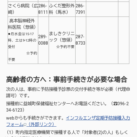
さくら病院（広
286-
ふくだ整形外
286-
崎）
8111
科（馬水）
7391
髙本脳神経外
科医院（惣領）
●
ましきクリニ
月水金は15-17
289-
287-
ック（惣領）
時、土は9-12時の
0088
8733
受付
☆予約不要
☆予約
不要
高齢者の方へ：事前手続きが必要な場合
次の人は、事前に予防接種予診票の交付手続き等が必要（代理申
請可）です。
接種前に益城町保健福祉センターへお電話ください。（☎096-2
34-6123）
webからも手続きができます。
インフルエンザ定期予防接種入力
フォーム
（外部リンク）
（1）町内指定医療機関で接種する人で「対象者(2)の人」もしく