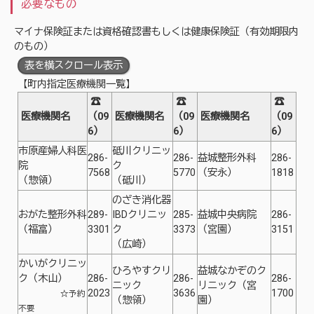
必要なもの
マイナ保険証または資格確認書もしくは健康保険証（有効期限内
のもの）
表を横スクロール表示
【町内指定医療機関一覧】
☎
☎
☎
医療機関名
（09
医療機関名
（09
医療機関名
（09
6）
6）
6）
市原産婦人科医
砥川クリニッ
286-
286-
益城整形外科
286-
院
ク
7568
5770
（安永）
1818
（惣領）
（砥川）
のざき消化器
おがた整形外科
289-
IBDクリニッ
285-
益城中央病院
286-
（福富）
3301
ク
3373
（宮園）
3151
（広崎）
かいがクリニッ
ひろやすクリ
益城なかぞのク
ク（木山）
286-
286-
286-
ニック
リニック（宮
2023
3636
1700
☆予約
（惣領）
園）
不要