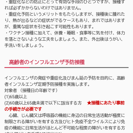
・重症化などの防止にとって有効な手段のひとつですが、接種す
れば必ずかからないわけではありません。
・重症化予防というメリットをもたらしますが、接種後に腫れた
り、熱が出るなどの症状がでるケースもあり、まれではあります
が、重篤な症状を引き起こす可能性もあります。
・ワクチン接種に加えて、休養・睡眠・食事等に気を付け、体力
を落とさないような工夫をしましょう。また、外出後はうがい、
手洗いをしましょう。
高齢者のインフルエンザ予防接種
インフルエンザの発症や重症化及びまん延の予防を目的に、高齢
者インフルエンザ定期予防接種を実施します。
対象者 （接種日の年齢です）
(1)65歳以上
(2)60歳以上65歳未満で以下に該当する方
★
接種にあたり事前
の手続きが必要です
心臓、じん臓又は呼吸器の機能に身辺の日常生活活動が極度に
制限される障がいを有する方及びヒト免疫不全ウイルスにより免
疫の機能に日常生活がほとんど不可能な程度の障がいを有する方