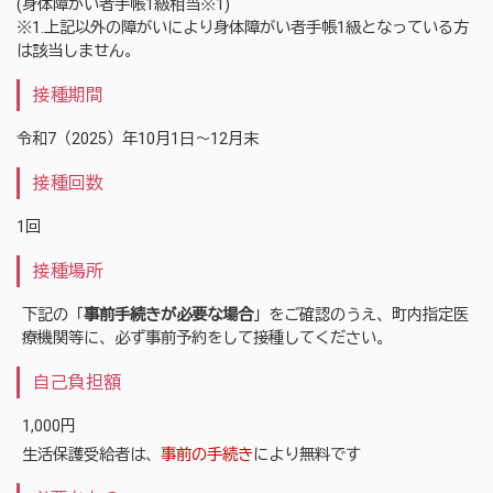
(身体障がい者手帳1級相当※1)
※1.上記以外の障がいにより身体障がい者手帳1級となっている方
は該当しません。
接種期間
令和7（2025）年10月1日～12月末
接種回数
1回
接種場所
下記の「
事前手続きが必要な場合
」をご確認のうえ、町内指定医
療機関等に、必ず事前予約をして接種してください。
自己負担額
1,000円
生活保護受給者は、
事前の手続き
により無料です