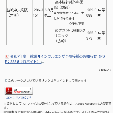
髙本脳神経外科医
院（惣領）
益城中央病院
286-3
6カ月
289-0
中学
●
月水金は15-17時、土
（宮園）
151
以上
088
生
は9-12時の受付
☆予約不要
のざき消化器IBDク
285-3
中学
リニック
373
生
（広崎）
令和7年度 益城町インフルエンザ予防接種のお知らせ（PD
F：338.8キロバイト）
（ID:3451）
このマークがついているリンクは別ウインドウで開きます
別ウィンドウで開きます
※資料としてPDFファイルが添付されている場合は、
Adobe Acrobat(R)
が必要で
す。
PDF書類をご覧になる場合は、
Adobe Reader
が必要です。正しく表示されない