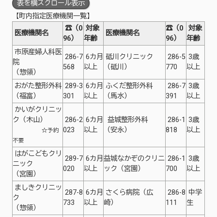
表を横スクロール表示
【町内指定医療機関一覧】
☎（0
対象
☎（0
対象
医療機関名
医療機関名
96）
年齢
96）
年齢
市原産婦人科医
286-7
6カ月
砥川クリニック
286-5
3歳
院
568
以上
（砥川）
770
以上
（惣領）
おがた整形外科
289-3
6カ月
ふくだ整形外科
286-7
3歳
（福富）
301
以上
（馬水）
391
以上
かいがクリニッ
ク（木山）
286-2
6カ月
益城整形外科
286-1
3歳
023
以上
（安永）
818
以上
☆予約
不要
はがこどもクリ
289-7
6カ月
益城なかぞのクリニ
286-1
3歳
ニック
020
以上
ック（宮園）
700
以上
（宮園）
ましきクリニッ
287-8
6カ月
さくら病院（広
286-8
中学
ク
733
以上
崎）
111
生
（惣領）