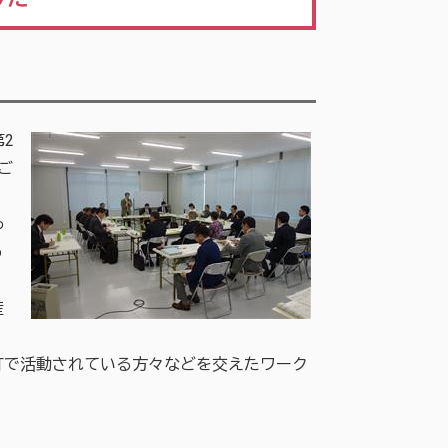
2
ご
っ
う
産
で活動されている方々などを交えたワーク