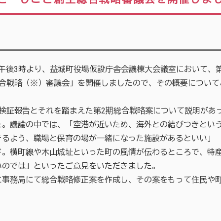
）午後3時より、益城町役場仮設庁舎会議棟大会議室において、第
総合戦略（※）審議会」を開催しましたので、その概要について
検証報告とそれを踏まえた第2期総合戦略案について説明があ
た。議論の中では、「空港が近いため、海外との結びつきとい
きるよう、職場と保育の場が一緒になった施設があるといい」
ド。横町線や木山城址といった町の風情が伝わるところで、特
いのでは」といったご意見をいただきました。
事務局にて総合戦略修正案を作成し、その案をもって住民や町