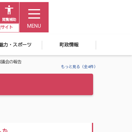
閲覧補助
MENU
災サイト
魅力・スポーツ
町政情報
審議会の報告
もっと見る（全4件）
した