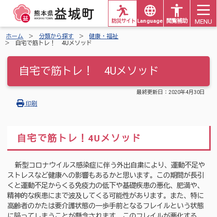
MENU
防災サイト
Languages
閲覧補助
ホーム
分類から探す
健康・福祉
自宅で筋トレ！ 4Uメソッド
自宅で筋トレ！ 4Uメソッド
最終更新日：
2020年4月30日
印刷
自宅で筋トレ！4Uメソッド
新型コロナウイルス感染症に伴う外出自粛により、運動不足や
ストレスなど健康への影響もあるかと思います。この期間が長引
くと運動不足からくる免疫力の低下や基礎疾患の悪化、肥満や、
精神的な疾患にまで波及してくる可能性があります。また、特に
高齢者のかたは要介護状態の一歩手前となるフレイルという状態
に陥ってしまうことが懸念されます。このフレイルが悪化する