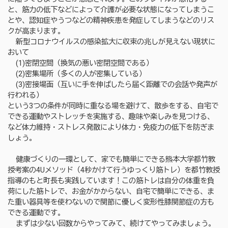
と、筋力の低下などによって介護が必要な状態になってしまうこ
とや、認知症やうつなどの精神疾患を発症してしまうなどのリス
クが高まります。
新型コロナウイルスの感染拡大に収束の兆しが見えない現状に
おいて
(1)密閉空間（換気の悪い密閉空間である）
(2)密集場所（多くの人が密集している）
(3)密接場面（互いに手を伸ばしたら届く距離での会話や発声が
行われる）
という3つの条件が同時に重なる場を避けて、散歩をする、自宅で
できる運動やストレッチを実施する、趣味や楽しみを見つける、
など体力維持・ストレス発散により体力・免疫力の低下を防ぎま
しょう。
健康づくりの一環として、家でも簡単にできる熊本大学都竹教
授考案の4Uメソッド（4秒かけて行うゆっくり筋トレ）を都竹教授
指導のもと町長も実践しています！この筋トレは自分の体重を負
荷にした筋トレで、お金がかからない、自宅で簡単にできる、ま
た重い器具等を使わないので関節に優しく変形性膝関節症の方も
できる運動です。
まずは少ない回数からやってみて、続けてやってみましょう。