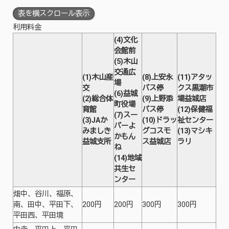
表を横スクロール表示
利用料金
(4)文化
会館前
(5)木山
交通広
(1)木山産
(8)上安永
(11)アタッ
場
交
バス停
クス黒潮市
(6)益城
(2)総合体
(9)上野添
場益城店
町役場
育館
バス停
(12)保健福
(7)スー
(3)JAか
(10)ドラッ
祉センター
パーよ
みましき
グコスモ
(13)マシキ
かもん
益城支所
ス益城店
ラリ
ね
(14)地域
共生セ
ンター
畑中、谷川、福原、
南、田中、平田下、
200円
200円
300円
300円
平田西、平田境