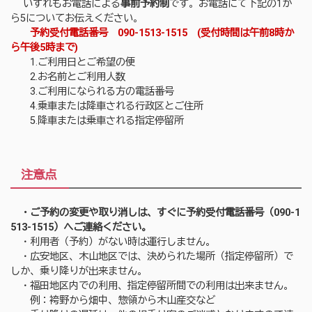
いずれもお電話による
事前予約制
です。お電話にて下記の1か
ら5についてお伝えください。
予約受付電話番号 090-1513-1515 (受付時間は午前8時か
ら午後5時まで)
1.ご利用日とご希望の便
2.お名前とご利用人数
3.ご利用になられる方の電話番号
4.乗車または降車される行政区とご住所
5.降車または乗車される指定停留所
注意点
・ご予約の変更や取り消しは、すぐに予約受付電話番号（090-1
513-1515）へ
ご連絡ください。
・利用者（予約）がない時は運行しません。
・広安地区、木山地区では、決められた場所（指定停留所）で
しか、乗り降りが出来ません。
・福田地区内での利用、指定停留所間での利用は出来ません。
例：袴野から畑中、惣領から木山産交など