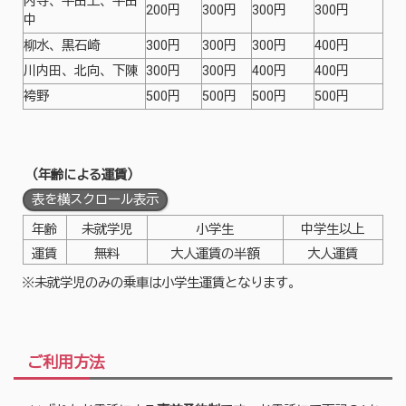
内寺、平田上、平田
200円
300円
300円
300円
中
柳水、黒石崎
300円
300円
300円
400円
川内田、北向、下陳
300円
300円
400円
400円
袴野
500円
500円
500円
500円
（年齢による運賃）
表を横スクロール表示
年齢
未就学児
小学生
中学生以上
運賃
無料
大人運賃の半額
大人運賃
※未就学児のみの乗車は小学生運賃となります。
ご利用方法