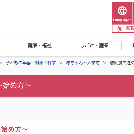
Languages
防
健康・福祉
しごと・産業
子どもの年齢・対象で探す
赤ちゃん～入学前
離乳食の進
〜始め方〜
〜始め方〜