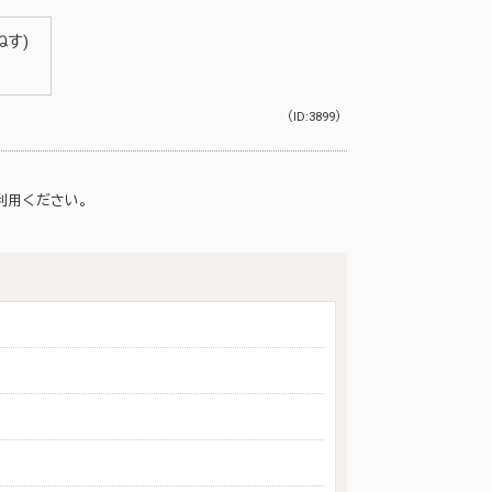
す)
（ID:3899）
利用ください。