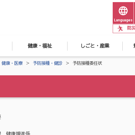
Languages
防
健康・福祉
しごと・産業
健康・医療
予防接種・健診
予防接種委任状
要
課 健康増進係