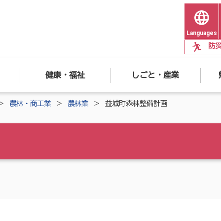
Languages
防
健康・福祉
しごと・産業
農林・商工業
農林業
益城町森林整備計画