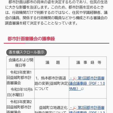
都市計画は都市の将来の姿を決定するものであり、住民の生活
に大きな影響を及ぼします。このため、都市計画を定めるとき
は、行政機関だけで判断するのではなく、住民や学識経験者、議
会の議員、関係する行政機関の職員などから構成される審議会の
調査審議を経て決定することとなっています。
都市計画審議会の議事録
表を横スクロール表示
会議名および開
議 題
議 事 録 等
催日等
令和3年度第1
回益城町都市計
1．熊本都市計画道
・
第1回都市計画審
画審議会
路の変更(益城町決定)
議会議事録（PDF：1.0
について
9MB）
令和3年10月6
日(水曜日）
令和3年度第2
回益城町都市計
益城町立地適正化
・
第2回都市計画審
画審議会